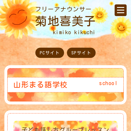
フリーアナウンサー
菊地喜美子
kimiko kikuchi
PCサイト
SPサイト
school
山形まる語学校
子ども話し方グループレッスン