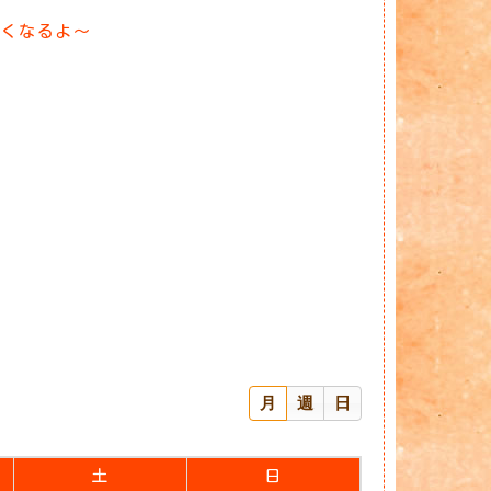
るくなるよ～
月
週
日
土
日