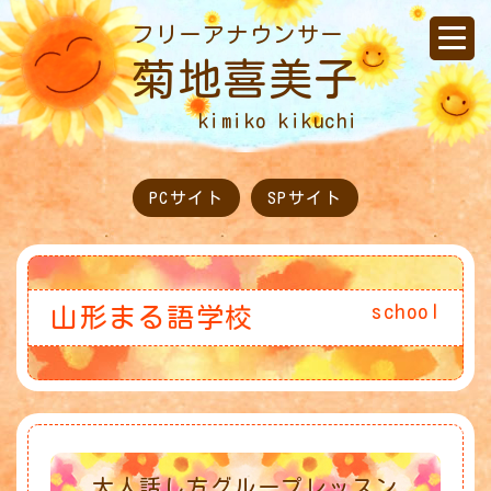
フリーアナウンサー
菊地喜美子
kimiko kikuchi
PCサイト
SPサイト
school
山形まる語学校
大人話し方グループレッスン