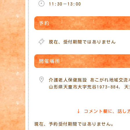
11:30－13:00
Download ICS
Google Calendar
iCalendar
Office 365
Outlook 
予約
現在、受付期間ではありません
開催場所
介護老人保健施設 あこがれ地域交流
山形県天童市大字荒谷1973-884, 天童
↓ コメント欄に、話し
現在、予約受付期間ではありません。