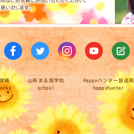
実績
山形まる語学校
Happyハンター放送
works
school
happyhunter