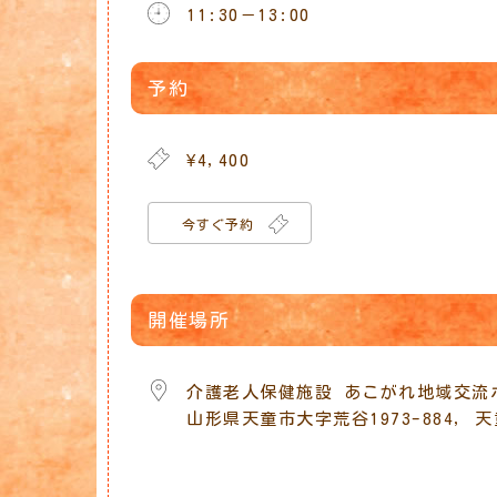
11:30－13:00
Download ICS
Google Calendar
iCalendar
Office 365
Outlook 
予約
¥4,400
今すぐ予約
開催場所
介護老人保健施設 あこがれ地域交流
山形県天童市大字荒谷1973-884, 天童